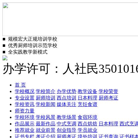
■
规模宏大正规培训学校
■
优秀厨师培训示范学校
■
全实践教学新模式
办学许可：人社民3501016
首 页
学校概况
学校简介
办学优势
教学设备
学校荣誉
专业设置
厨师培训
西点培训
日本料理
厨师考证
学校资讯
学校新闻
媒体关注
烹饪食谱
师资力量
学校环境
学校风景
教学场景
食宿环境
作品展示
最新作品
中式烹调
西点烘焙
日本料理
西式烹
推荐就业
就业前景
创业指导
学员就业
证书专栏
考证介绍
厨师考证
境外培训
证书查询
证书样