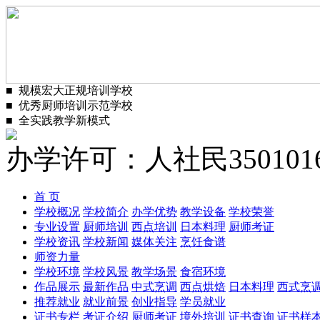
■
规模宏大正规培训学校
■
优秀厨师培训示范学校
■
全实践教学新模式
办学许可：人社民3501016
首 页
学校概况
学校简介
办学优势
教学设备
学校荣誉
专业设置
厨师培训
西点培训
日本料理
厨师考证
学校资讯
学校新闻
媒体关注
烹饪食谱
师资力量
学校环境
学校风景
教学场景
食宿环境
作品展示
最新作品
中式烹调
西点烘焙
日本料理
西式烹
推荐就业
就业前景
创业指导
学员就业
证书专栏
考证介绍
厨师考证
境外培训
证书查询
证书样