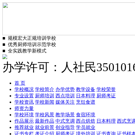
■
规模宏大正规培训学校
■
优秀厨师培训示范学校
■
全实践教学新模式
办学许可：人社民3501016
首 页
学校概况
学校简介
办学优势
教学设备
学校荣誉
专业设置
厨师培训
西点培训
日本料理
厨师考证
学校资讯
学校新闻
媒体关注
烹饪食谱
师资力量
学校环境
学校风景
教学场景
食宿环境
作品展示
最新作品
中式烹调
西点烘焙
日本料理
西式烹
推荐就业
就业前景
创业指导
学员就业
证书专栏
考证介绍
厨师考证
境外培训
证书查询
证书样