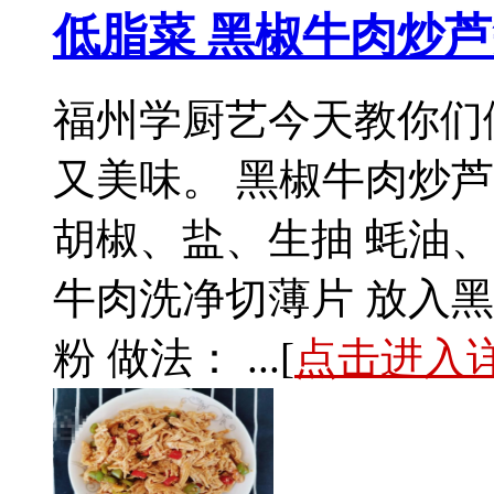
低脂菜 黑椒牛肉炒
福州学厨艺今天教你们
又美味。 黑椒牛肉炒芦
胡椒、盐、生抽 蚝油
牛肉洗净切薄片 放入
粉 做法： ...[
点击进入