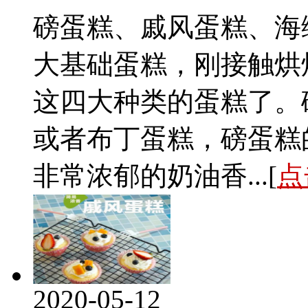
磅蛋糕、戚风蛋糕、海
大基础蛋糕，刚接触烘
这四大种类的蛋糕了。
或者布丁蛋糕，磅蛋糕
非常浓郁的奶油香...[
点
2020-05-12