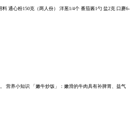
150克（两人份） 洋葱1/4个 番茄酱1勺 盐2克 口蘑6-
 营养小知识 「嫩牛炒饭」：嫩滑的牛肉具有补脾胃、益气