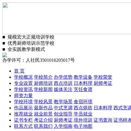
■
规模宏大正规培训学校
■
优秀厨师培训示范学校
■
全实践教学新模式
办学许可：人社民3501016205017号
首 页
学校概况
学校简介
办学优势
教学设备
学校荣誉
专业设置
厨师培训
西点培训
日本料理
厨师考证
学校资讯
学校新闻
媒体关注
烹饪食谱
师资力量
学校环境
学校风景
教学场景
食宿环境
作品展示
最新作品
中式烹调
西点烘焙
日本料理
西式烹
推荐就业
就业前景
创业指导
学员就业
证书专栏
考证介绍
厨师考证
境外培训
证书查询
证书样
联系方式
联系我们
入学指南
电子地图