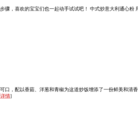
喜欢的宝宝们也一起动手试试吧！ 中式炒意大利通心粉 用料 通心粉
可口，配以香菇、洋葱和青椒为这道炒饭增添了一份鲜美和清香。
入详情
]