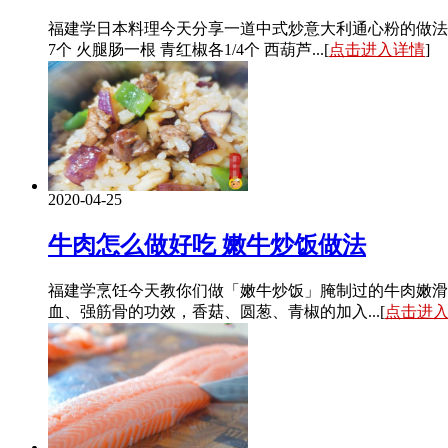
福建学日本料理今天分享一道中式炒意大利通心粉的做法步骤，
7个 火腿肠一根 青红椒各1/4个 西葫芦...[
点击进入详情
]
2020-04-25
牛肉怎么做好吃 嫩牛炒饭做法
福建学烹饪今天教你们做「嫩牛炒饭」腌制过的牛肉嫩滑
血、强筋骨的功效，香菇、圆葱、青椒的加入...[
点击进