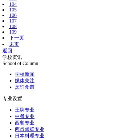
104
105
106
107
108
109
下一页
末页
返回
学校资讯
School of Column
学校新闻
媒体关注
烹饪食谱
专业设置
王牌专业
中餐专业
西餐专业
西点蛋糕专业
日本料理专业