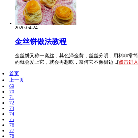
2020-04-24
金丝饼做法教程
金丝饼又称一窝丝，其色泽金黄，丝丝分明，用料非常简
的就会爱上它，就会再想吃，奈何它不像街边...[
点击进
首页
上一页
69
70
71
72
73
74
75
76
77
78