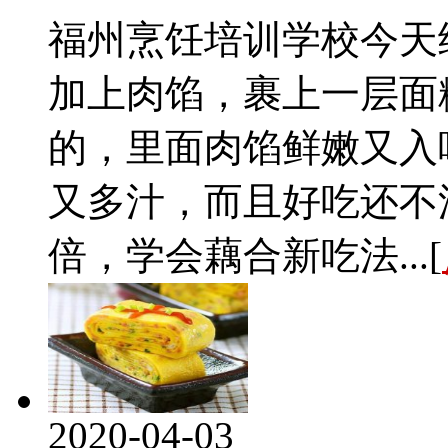
福州烹饪培训学校今天
加上肉馅，裹上一层面
的，里面肉馅鲜嫩又入
又多汁，而且好吃还不
倍，学会藕合新吃法...[
2020-04-03