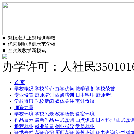
■
规模宏大正规培训学校
■
优秀厨师培训示范学校
■
全实践教学新模式
办学许可：人社民3501016
首 页
学校概况
学校简介
办学优势
教学设备
学校荣誉
专业设置
厨师培训
西点培训
日本料理
厨师考证
学校资讯
学校新闻
媒体关注
烹饪食谱
师资力量
学校环境
学校风景
教学场景
食宿环境
作品展示
最新作品
中式烹调
西点烘焙
日本料理
西式烹
推荐就业
就业前景
创业指导
学员就业
证书专栏
考证介绍
厨师考证
境外培训
证书查询
证书样