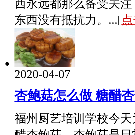
西永远都那么备受关注
东西没有抵抗力。...[
点
2020-04-07
杏鲍菇怎么做 糖醋
福州厨艺培训学校今天
醋杏鲍菇。杏鲍菇是日