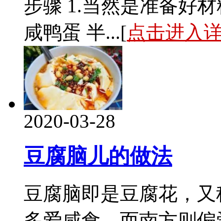
步骤 1.当然是准备好
咸鸭蛋 半...[
点击进入
2020-03-28
豆腐脑儿的做法
豆腐脑即是豆腐花，又
多爱咸食，而南方则偏