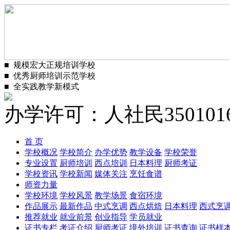
■
规模宏大正规培训学校
■
优秀厨师培训示范学校
■
全实践教学新模式
办学许可：人社民3501016
首 页
学校概况
学校简介
办学优势
教学设备
学校荣誉
专业设置
厨师培训
西点培训
日本料理
厨师考证
学校资讯
学校新闻
媒体关注
烹饪食谱
师资力量
学校环境
学校风景
教学场景
食宿环境
作品展示
最新作品
中式烹调
西点烘焙
日本料理
西式烹
推荐就业
就业前景
创业指导
学员就业
证书专栏
考证介绍
厨师考证
境外培训
证书查询
证书样