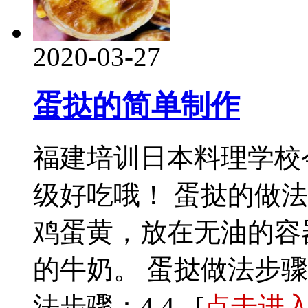
2020-03-27
蛋挞的简单制作
福建培训日本料理学校
级好吃哦！ 蛋挞的做法
鸡蛋黄，放在无油的容器
的牛奶。 蛋挞做法步骤：
法步骤：4 4...[
点击进